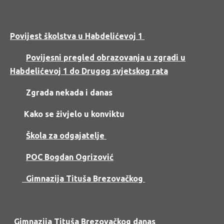
Povijest školstva u Habdelićevoj 1
Povijesni pregled obrazovanja u zgradi u
Habdelićevoj 1 do Drugog svjetskog rata
Zgrada nekada i danas
Kako se živjelo u konviktu
Škola za odgajatelje
POC Bogdan Ogrizović
Gimnazija Tituša Brezovačkog
Gimnazija Tituša Brezovačkog danas