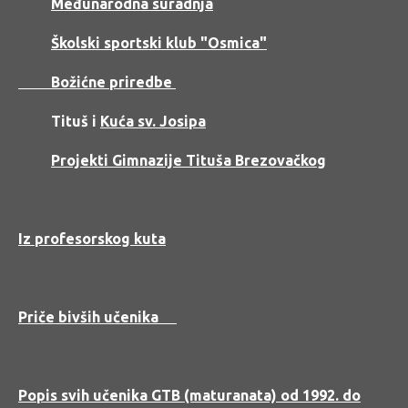
Međunarodna suradnja
Školski sportski klub "Osmica"
Božićne priredbe
Tituš i
Kuća sv. Josipa
Projekti Gimnazije Tituša Brezovačkog
Iz profesorskog kuta
Priče bivših učenika
Popis svih učenika GTB (maturanata) od 1992. do