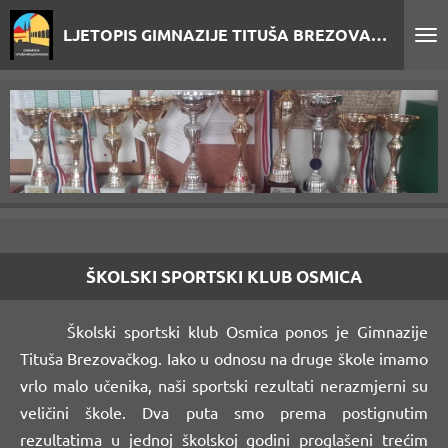
Skip
LJETOPIS GIMNAZIJE TITUŠA BREZOVAČKOG
to
main
content
ŠKOLSKI SPORTSKI KLUB OSMICA
Školski sportski klub Osmica ponos je Gimnazije
Tituša Brezovačkog. Iako u odnosu na druge škole imamo
vrlo malo učenika, naši sportski rezultati nerazmjerni su
veličini škole. Dva puta smo prema postignutim
rezultatima u jednoj školskoj godini proglašeni trećim