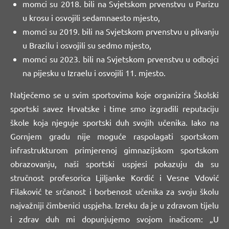
momci su 2018. bili na Svjetskom prvenstvu u Parizu
u krosu i osvojili sedamnaesto mjesto,
momci su 2019. bili na Svjetskom prvenstvu u plivanju
u Brazilu i osvojili su sedmo mjesto,
momci su 2023. bili na Svjetskom prvenstvu u odbojci
na pijesku u Izraelu i osvojili 11. mjesto.
Natječemo se u svim sportovima koje organizira Školski
sportski savez Hrvatske i time smo izgradili reputaciju
škole koja njeguje sportski duh svojih učenika. Iako na
Gornjem gradu nije moguće raspolagati sportskom
infrastrukturom primjerenoj gimnazijskom sportskom
obrazovanju, naši sportski uspjesi pokazuju da su
stručnost profesorica Ljiljanke Kordić i Vesne Vdović
Filaković te srčanost i borbenost učenika za svoju školu
najvažniji čimbenici uspjeha. Izreku da je u zdravom tijelu
i zdrav duh mi dopunjujemo svojom inačicom: „U