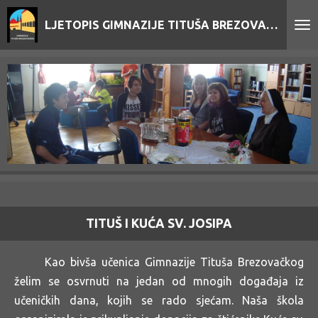
Skip
LJETOPIS GIMNAZIJE TITUŠA BREZOVAČKOG
to
main
content
TITUŠ I KUĆA SV. JOSIPA
Kao bivša učenica Gimnazije Tituša Brezovačkog
želim se osvrnuti na jedan od mnogih događaja iz
učeničkih dana, kojih se rado sjećam. Naša škola