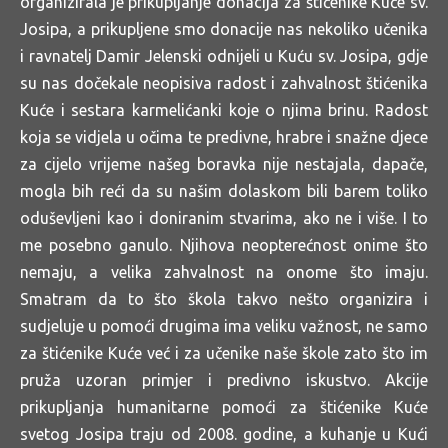
organizirala je prikupljanje donacija za štićenike Kuće sv.
Josipa, a prikupljene smo donacije nas nekoliko učenika
i ravnatelj Damir Jelenski odnijeli u Kuću sv. Josipa, gdje
su nas dočekale neopisiva radost i zahvalnost štićenika
Kuće i sestara karmelićanki koje o njima brinu. Radost
koja se vidjela u očima te predivne, hrabre i snažne djece
za cijelo vrijeme našeg boravka nije nestajala, dapače,
mogla bih reći da su našim dolaskom bili barem toliko
oduševljeni kao i doniranim stvarima, ako ne i više. I to
me posebno ganulo. Njihova neopterećnost onime što
nemaju, a velika zahvalnost na onome što imaju.
Smatram da to što škola takvo nešto organizira i
sudjeluje u pomoći drugima ima veliku važnost, ne samo
za štićenike Kuće već i za učenike naše škole zato što im
pruža uzoran primjer i predivno iskustvo. Akcije
prikupljanja humanitarne pomoći za štićenike Kuće
svetog Josipa traju od 2008. godine, a kuhanje u Kući