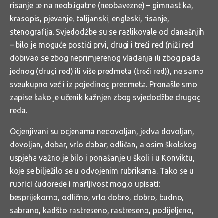
risanje te na neobligatne (neobavezne) – gimnastika,
krasopis, pjevanje, talijanski, engleski, risanje,
stenografija. Svjedodžbe su se razlikovale od današnjih
– bilo je moguće postići prvi, drugi i treći red (niži red
dobivao se zbog neprimjerenog vladanja ili zbog pada
jednog (drugi red) ili više predmeta (treći red)), ne samo
sveukupno već i iz pojedinog predmeta. Pronašle smo
zapise kako je učenik kažnjen zbog svjedodžbe drugog
reda.
Ocjenjivani su ocjenama nedovoljan, jedva dovoljan,
dovoljan, dobar, vrlo dobar, odličan, a osim školskog
uspjeha važno je bilo i ponašanje u školi i u Konviktu,
koje se bilježilo se u odvojenim rubrikama. Tako se u
rubrici ćudoređe i marljivost moglo upisati:
besprijekorno, odlično, vrlo dobro, dobro, budno,
sabrano, kadšto rastreseno, rastreseno, podijeljeno,