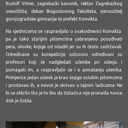
Rudolf Vimer, zagrebački kanonik, rektor Zagrebačkog
sveučilišta, dekan Bogoslovnog fakulteta, vjeroučitelj
gornjogradske gimnazije te prefekt Konvikta.
Na sjednicama se raspravljalo o svakodnevici Konvikta
pa je tako starijim pitomcima zabranjeno posuđivati
pera, olovke, knjige od mlađih jer su ih često zadržavali.
Određivane su korepeticije odnosno određivani su
profesori koji će nadgledati učenike pri učenju i
pomagati im, a raspravljalo se i o ponašanju učenika.
Primjerice jedan učenik je krao knjige ostalim pitomcima
i prodavao ih, a novce je skrivao u tajnim ladicama. Ne
bi se otkrilo tko je to bio da čistačica nije pronašla novce
dok je čistila.