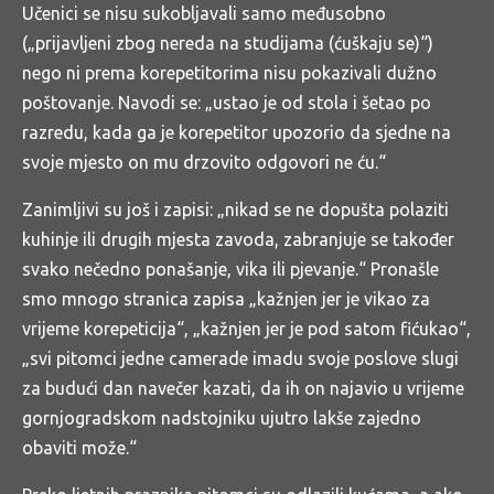
Učenici se nisu sukobljavali samo međusobno
(„prijavljeni zbog nereda na studijama (ćuškaju se)“)
nego ni prema korepetitorima nisu pokazivali dužno
poštovanje. Navodi se: „ustao je od stola i šetao po
razredu, kada ga je korepetitor upozorio da sjedne na
svoje mjesto on mu drzovito odgovori ne ću.“
Zanimljivi su još i zapisi: „nikad se ne dopušta polaziti
kuhinje ili drugih mjesta zavoda, zabranjuje se također
svako nečedno ponašanje, vika ili pjevanje.“ Pronašle
smo mnogo stranica zapisa „kažnjen jer je vikao za
vrijeme korepeticija“, „kažnjen jer je pod satom fićukao“,
„svi pitomci jedne camerade imadu svoje poslove slugi
za budući dan navečer kazati, da ih on najavio u vrijeme
gornjogradskom nadstojniku ujutro lakše zajedno
obaviti može.“