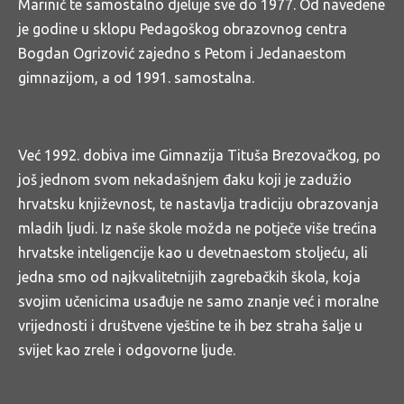
Marinić te samostalno djeluje sve do 1977. Od navedene
je godine u sklopu Pedagoškog obrazovnog centra
Bogdan Ogrizović zajedno s Petom i Jedanaestom
gimnazijom, a od 1991. samostalna.
Već 1992. dobiva ime Gimnazija Tituša Brezovačkog, po
još jednom svom nekadašnjem đaku koji je zadužio
hrvatsku književnost, te nastavlja tradiciju obrazovanja
mladih ljudi. Iz naše škole možda ne potječe više trećina
hrvatske inteligencije kao u devetnaestom stoljeću, ali
jedna smo od najkvalitetnijih zagrebačkih škola, koja
svojim učenicima usađuje ne samo znanje već i moralne
vrijednosti i društvene vještine te ih bez straha šalje u
svijet kao zrele i odgovorne ljude.