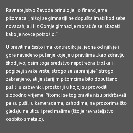
Ravnateljstvo Zavoda brinulo je i o financijama
pitomaca: „nižoj se gimnaziji ne dopušta imati kod sebe
novacah, ali i iz Gornje gimnazije morat će se iskazati
kako je novce potrošio.“
U pravilima često ima kontradikcija, jedna od njih je i
gore navedeno pušenje koje je u pravilima „kao zdravlju
škodljivo, osim toga sredstvo nepotrebna troška i
pogibelji svake vrste, strogo se zabranjuje“ strogo
zabranjeno, ali je starijim pitomcima bilo dopušteno
pušiti u zabavnici, prostoriji u kojoj su provodili
slobodno vrijeme. Pitomci se tog pravila nisu pridržavali
pa su pušili u kameradama, zahodima, na prozorima što
gledaju na ulicu i pred malima (što je ravnateljstvo
osobito smetalo).