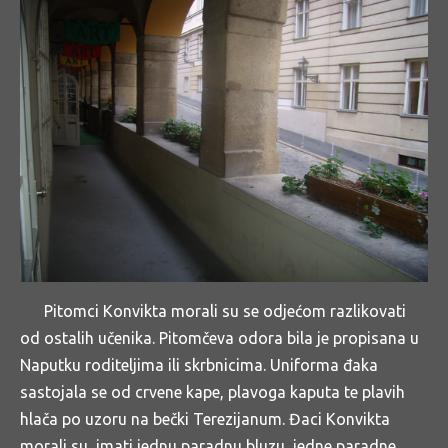
Pitomci Konvikta morali su se odjećom razlikovati
od ostalih učenika. Pitomčeva odora bila je propisana u
Naputku roditeljima ili skrbnicima. Uniforma đaka
sastojala se od crvene kape, plavoga kaputa te plavih
hlača po uzoru na bečki Terezijanum. Đaci Konvikta
morali su imati jednu paradnu bluzu, jedne paradne