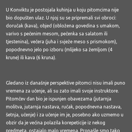
U Konviktu je postojala kuhinja u koju pitomcima nije
bio dopušten ulaz. U njoj su se pripremali svi obroci:
doručak (kava), objed (obložena govedina s umakom,
varivo s pečenim mesom, pečenka sa salatom ili
tjestenina), večera (juha i svježe meso s prismokom),
popodnevno jelo po izboru (mlijeko sa žemljom (4
krune) ili kava (6 kruna).
Gledano iz današnje perspektive pitomci nisu imali puno
vremena za učenje, ali su zato imali svoje instruktore.
Pitomčev dan bio je ispunjen obavezama (jutarnja
molitva, jutarnja nastava, ručak, popodnevna nastava,
šetnja, učenje) i za učenje im je, posebno ako uzmemo u
obzir da je većina polazila korepeticije iz nekog
predmeta, ostajalo malo vremena. Pronašle smo tako