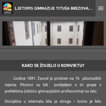
Skip
LJETOPIS GIMNAZIJE TITUŠA BREZOVAČKOG
to
main
content
KAKO SE ŽIVJELO U KONVIKTU?
Godine 1891. Zavod je proširen na 76 pitomačkih
mjesta. Pitomci su bili podijeljeni u tri grupe s
prefektima (obično gimnazijskim profesorima) na čelu.
Disciplina u internatu bila je stroga – točno je bilo