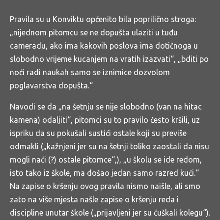
Pravila su u Konviktu općenito bila poprilično stroga:
„nijednom pitomcu se ne dopušta ulaziti u tuđu
cameradu, ako ima kakovih poslova ima dotičnoga u
slobodno vrijeme kucanjem na vratih izazvati“, „bditi po
noći radi naukah samo se iznimice dozvolom
poglavarstva dopušta.“
Navodi se da „na šetnju se nije slobodno (van na hitac
kamena) odaljiti“, pitomci su to pravilo često kršili, uz
ispriku da su pokušali sustići ostale koji su previše
odmakli („kažnjeni jer su na šetnji toliko zaostali da nisu
mogli naći (?) ostale pitomce“,), „u školu se ide redom,
isto tako iz škole, ma došao jedan samo razred kući.“
Na zapise o kršenju ovog pravila nismo naišle, ali smo
zato na više mjesta našle zapise o kršenju reda i
discipline unutar škole („prijavljeni jer su ćuškali kolegu“).