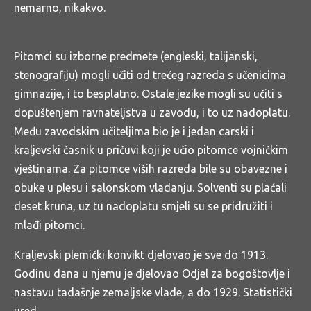
nemarno, nikakvo.
Pitomci su izborne predmete (engleski, talijanski,
stenografiju) mogli učiti od trećeg razreda s učenicima
gimnazije, i to besplatno. Ostale jezike mogli su učiti s
dopuštenjem ravnateljstva u zavodu, i to uz nadoplatu.
Među zavodskim učiteljima bio je i jedan carski i
kraljevski časnik u pričuvi koji je učio pitomce vojničkim
vještinama. Za pitomce viših razreda bile su obavezne i
obuke u plesu i salonskom vladanju. Solventi su plaćali
deset kruna, uz tu nadoplatu smjeli su se pridružiti i
mlađi pitomci.
Kraljevski plemićki konvikt djelovao je sve do 1913.
Godinu dana u njemu je djelovao Odjel za bogoštovlje i
nastavu tadašnje zemaljske vlade, a do 1929. Statistički