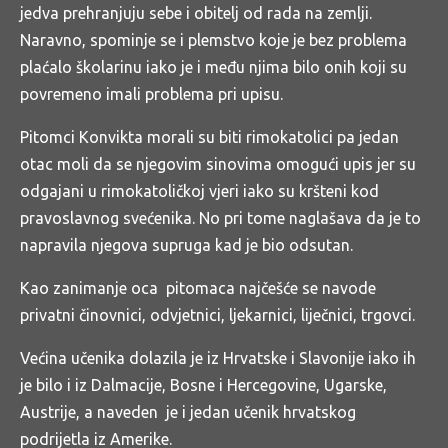
jedva prehranjuju sebe i obitelj od rada na zemlji.
Naravno, spominje se i plemstvo koje je bez problema
plaćalo školarinu iako je i među njima bilo onih koji su
povremeno imali problema pri upisu.
Pitomci Konvikta morali su biti rimokatolici pa jedan
otac moli da se njegovim sinovima omogući upis jer su
odgajani u rimokatoličkoj vjeri iako su kršteni kod
pravoslavnog svećenika. No pri tome naglašava da je to
napravila njegova supruga kad je bio odsutan.
Kao zanimanje oca pitomaca najčešće se navode
privatni činovnici, odvjetnici, ljekarnici, liječnici, trgovci.
Većina učenika dolazila je iz Hrvatske i Slavonije iako ih
je bilo i iz Dalmacije, Bosne i Hercegovine, Ugarske,
Austrije, a naveden je i jedan učenik hrvatskog
podrijetla iz Amerike.