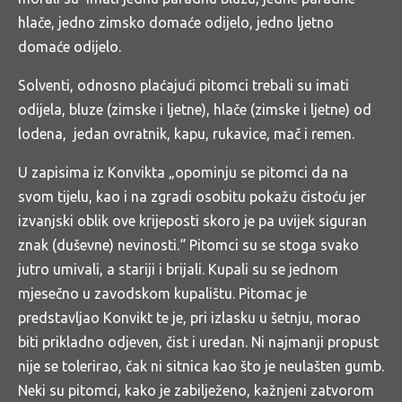
hlače, jedno zimsko domaće odijelo, jedno ljetno
domaće odijelo.
Solventi, odnosno plaćajući pitomci trebali su imati
odijela, bluze (zimske i ljetne), hlače (zimske i ljetne) od
lodena, jedan ovratnik, kapu, rukavice, mač i remen.
U zapisima iz Konvikta „opominju se pitomci da na
svom tijelu, kao i na zgradi osobitu pokažu čistoću jer
izvanjski oblik ove krijeposti skoro je pa uvijek siguran
znak (duševne) nevinosti.“ Pitomci su se stoga svako
jutro umivali, a stariji i brijali. Kupali su se jednom
mjesečno u zavodskom kupalištu. Pitomac je
predstavljao Konvikt te je, pri izlasku u šetnju, morao
biti prikladno odjeven, čist i uredan. Ni najmanji propust
nije se tolerirao, čak ni sitnica kao što je neulašten gumb.
Neki su pitomci, kako je zabilježeno, kažnjeni zatvorom