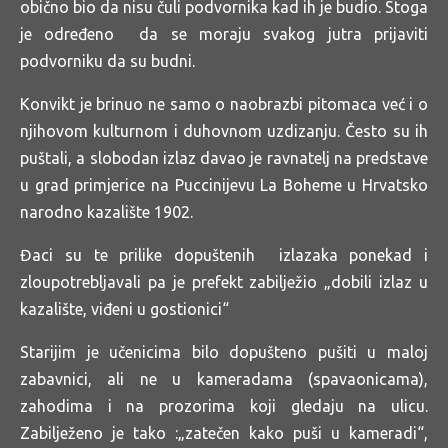
obično bio da nisu čuli podvornika kad ih je budio. Stoga
je određeno da se moraju svakog jutra prijaviti
podvorniku da su budni.
Konvikt je brinuo ne samo o naobrazbi pitomaca već i o
njihovom kulturnom i duhovnom uzdizanju. Često su ih
puštali, a slobodan izlaz davao je ravnatelj na predstave
u grad primjerice na Puccinijevu La Boheme u Hrvatsko
narodno kazalište 1902.
Đaci su te prilike dopuštenih izlazaka ponekad i
zloupotrebljavali pa je prefekt zabilježio „dobili izlaz u
kazalište, viđeni u gostionici“
Starijim je učenicima bilo dopušteno pušiti u maloj
zabavnici, ali ne u kameradama (spavaonicama),
zahodima i na prozorima koji gledaju na ulicu.
Zabilježeno je tako :„zatečen kako puši u kameradi“,