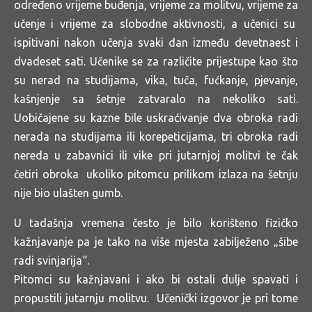
određeno vrijeme buđenja, vrijeme za molitvu, vrijeme za
učenje i vrijeme za slobodne aktivnosti, a učenici su
ispitivani nakon učenja svaki dan između devetnaest i
dvadeset sati. Učenike se za različite prijestupe kao što
su nerad na studijama, vika, tuča, fućkanje, pjevanje,
kašnjenje sa šetnje zatvaralo na nekoliko sati.
Uobičajene su kazne bile uskraćivanje dva obroka radi
nerada na studijama ili korepeticijama, tri obroka radi
nereda u zabavnici ili vike pri jutarnjoj molitvi te čak
četiri obroka ukoliko pitomcu prilikom izlaza na šetnju
nije bio ulašten gumb.
U tadašnja vremena često je bilo korišteno fizičko
kažnjavanje pa je tako na više mjesta zabilježeno „šibe
radi svinjarija“.
Pitomci su kažnjavani i ako bi ostali dulje spavati i
propustili jutarnju molitvu. Učenički izgovor je pri tome