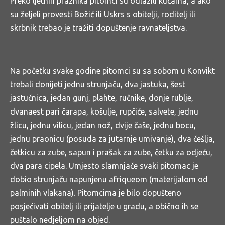
Preko ljetnih praznika pitomci su odlazili kućama, a ako
su željeli provesti Božić ili Uskrs s obitelji, roditelj ili
skrbnik trebao je tražiti dopuštenje ravnateljstva.
Na početku svake godine pitomci su sa sobom u Konvikt
trebali donijeti jednu strunjaču, dva jastuka, šest
jastučnica, jedan gunj, plahte, ručnike, donje rublje,
dvanaest pari čarapa, košulje, rupčiće, salvete, jednu
žlicu, jednu vilicu, jedan nož, dvije čaše, jednu bocu,
jednu praonicu (posuda za jutarnje umivanje), dva češlja,
četkicu za zube, sapun i prašak za zube, četku za odjeću,
dva para cipela. Umjesto slamnjače svaki pitomac je
dobio strunjaču napunjenu afriqueom (materijalom od
palminih vlakana). Pitomcima je bilo dopušteno
posjećivati obitelj ili prijatelje u gradu, a obično ih se
puštalo nedjeljom na objed.