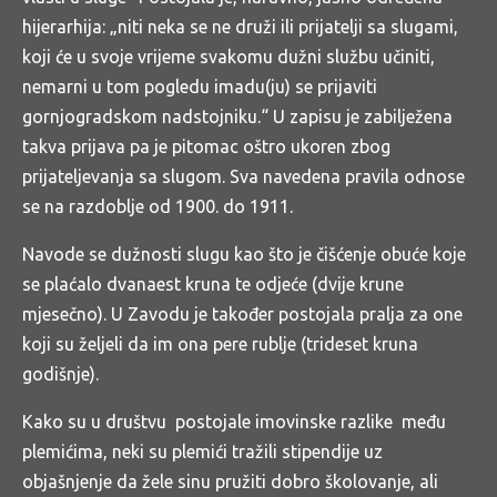
hijerarhija: „niti neka se ne druži ili prijatelji sa slugami,
koji će u svoje vrijeme svakomu dužni službu učiniti,
nemarni u tom pogledu imadu(ju) se prijaviti
gornjogradskom nadstojniku.“ U zapisu je zabilježena
takva prijava pa je pitomac oštro ukoren zbog
prijateljevanja sa slugom. Sva navedena pravila odnose
se na razdoblje od 1900. do 1911.
Navode se dužnosti slugu kao što je čišćenje obuće koje
se plaćalo dvanaest kruna te odjeće (dvije krune
mjesečno). U Zavodu je također postojala pralja za one
koji su željeli da im ona pere rublje (trideset kruna
godišnje).
Kako su u društvu postojale imovinske razlike među
plemićima, neki su plemići tražili stipendije uz
objašnjenje da žele sinu pružiti dobro školovanje, ali