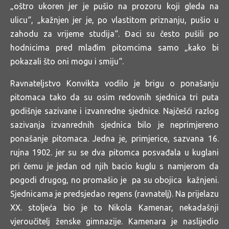
„oštro ukoren jer je pušio na prozoru koji gleda na
ulicu“, „kažnjen jer je, po vlastitom priznanju, pušio u
zahodu za vrijeme studija“. Đaci su često pušili po
hodnicima pred mlađim pitomcima samo „kako bi
pokazali što oni mogu i smiju“.
Ravnateljstvo Konvikta vodilo je brigu o ponašanju
pitomaca tako da su osim redovnih sjednica tri puta
godišnje sazivane i izvanredne sjednice. Najčešći razlog
sazivanja izvanrednih sjednica bilo je neprimjereno
ponašanje pitomaca. Jedna je, primjerice, sazvana 16.
rujna 1902. jer su se dva pitomca posvađala u kuglani
pri čemu je jedan od njih bacio kuglu s namjerom da
pogodi drugog, no promašio je pa su obojica kažnjeni.
Sjednicama je predsjedao regens (ravnatelj). Na prijelazu
XX. stoljeća bio je to Nikola Kamenar, nekadašnji
vjeroučitelj ženske gimnazije. Kamenara je naslijedio