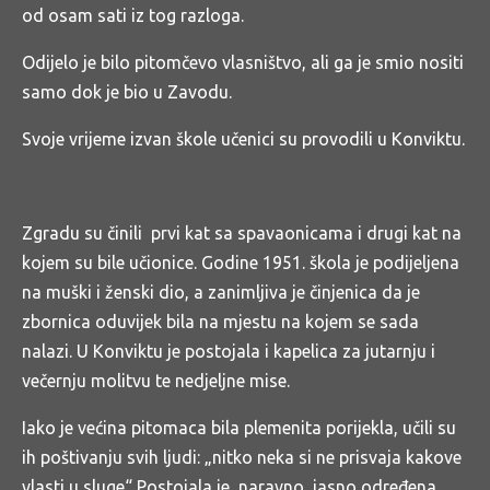
od osam sati iz tog razloga.
Odijelo je bilo pitomčevo vlasništvo, ali ga je smio nositi
samo dok je bio u Zavodu.
Svoje vrijeme izvan škole učenici su provodili u Konviktu.
Zgradu su činili prvi kat sa spavaonicama i drugi kat na
kojem su bile učionice. Godine 1951. škola je podijeljena
na muški i ženski dio, a zanimljiva je činjenica da je
zbornica oduvijek bila na mjestu na kojem se sada
nalazi. U Konviktu je postojala i kapelica za jutarnju i
večernju molitvu te nedjeljne mise.
Iako je većina pitomaca bila plemenita porijekla, učili su
ih poštivanju svih ljudi: „nitko neka si ne prisvaja kakove
vlasti u sluge“ Postojala je, naravno, jasno određena