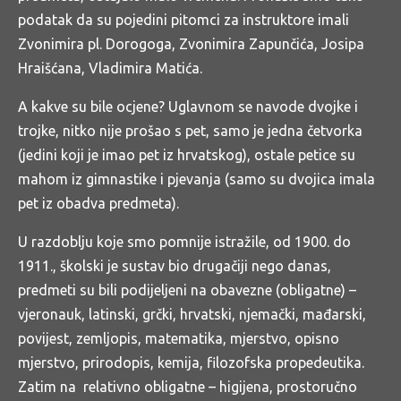
podatak da su pojedini pitomci za instruktore imali
Zvonimira pl. Dorogoga, Zvonimira Zapunčića, Josipa
Hraišćana, Vladimira Matića.
A kakve su bile ocjene? Uglavnom se navode dvojke i
trojke, nitko nije prošao s pet, samo je jedna četvorka
(jedini koji je imao pet iz hrvatskog), ostale petice su
mahom iz gimnastike i pjevanja (samo su dvojica imala
pet iz obadva predmeta).
U razdoblju koje smo pomnije istražile, od 1900. do
1911., školski je sustav bio drugačiji nego danas,
predmeti su bili podijeljeni na obavezne (obligatne) –
vjeronauk, latinski, grčki, hrvatski, njemački, mađarski,
povijest, zemljopis, matematika, mjerstvo, opisno
mjerstvo, prirodopis, kemija, filozofska propedeutika.
Zatim na relativno obligatne – higijena, prostoručno