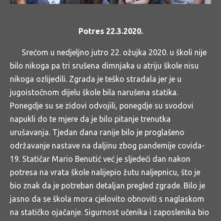
Potres 22.3.2020.
Srećom u nedjeljno jutro 22. ožujka 2020. u školi nije
bilo nikoga pa tri srušena dimnjaka u atriju škole nisu
nikoga ozlijedili. Zgrada je teško stradala jer je u
jugoistočnom dijelu škole bila narušena statika.
Ponegdje su se zidovi odvojili, ponegdje su svodovi
napukli do te mjere da je bilo pitanje trenutka
urušavanja. Tjedan dana ranije bilo je proglašeno
održavanje nastave na daljinu zbog pandemije covida-
19. Statičar Mario Benutić već je sljedeći dan nakon
potresa na vrata škole nalijepio žutu naljepnicu, što je
bio znak da je potreban detaljan pregled zgrade. Bilo je
jasno da se škola mora cjelovito obnoviti s naglaskom
na statičko ojačanje. Sigurnost učenika i zaposlenika bio