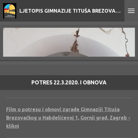
Skip
LJETOPIS GIMNAZIJE TITUŠA BREZOVAČKOG
to
main
content
POTRES 22.3.2020. I OBNOVA
Film o potresu i obnovi zgrade Gimnaziji Tituša
Brezovačkog u Habdelićevoj 1, Gornji grad, Zagreb -
klikni