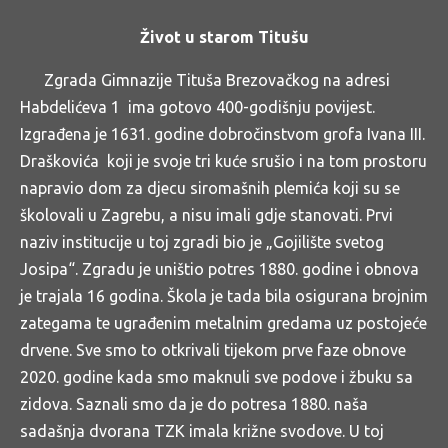
Život u starom Titušu
Zgrada Gimnazije Tituša Brezovačkog na adresi
Habdelićeva 1 ima gotovo 400-godišnju povijest.
Izgrađena je 1631. godine dobročinstvom grofa Ivana III.
Draškovića koji je svoje tri kuće srušio i na tom prostoru
napravio dom za djecu siromašnih plemića koji su se
školovali u Zagrebu, a nisu imali gdje stanovati. Prvi
naziv institucije u toj zgradi bio je „Gojilište svetog
Josipa“. Zgradu je uništio potres 1880. godine i obnova
je trajala 16 godina. Škola je tada bila osigurana brojnim
zategama te ugrađenim metalnim gredama uz postojeće
drvene. Sve smo to otkrivali tijekom prve faze obnove
2020. godine kada smo maknuli sve podove i žbuku sa
zidova. Saznali smo da je do potresa 1880. naša
sadašnja dvorana TZK imala križne svodove. U toj