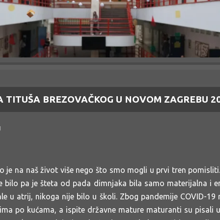
A TITUŠA BREZOVAČKOG U NOVOM ZAGREBU 2020
u
e na naš život više nego što smo mogli u prvi tren pomisliti.
e bilo pa je šteta od pada dimnjaka bila samo materijalna i e
e u atrij, nikoga nije bilo u školi. Zbog pandemije COVID-19 r
ima po kućama, a ispite državne mature maturanti su pisali u