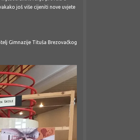
vakako još više cijeniti nove uvjete
atelj Gimnazije Tituša Brezovačkog