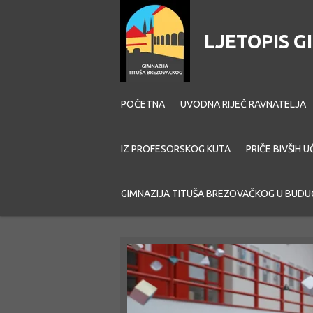
Skip
to
LJETOPIS 
main
content
POČETNA
UVODNA RIJEČ RAVNATELJA
IZ PROFESORSKOG KUTA
PRIČE BIVŠIH U
GIMNAZIJA TITUŠA BREZOVAČKOG U BUDU