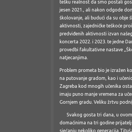
tešku realnost da smo postali go
jesen 2021., ali nakon odgode doma
školovanje, ali budući da su obje
aktivnosti, zajedničke teškoće pr
predviđenih aktivnosti izvan naše
koncerta 2022. i 2023. te jedne D
provedbi fakultativne nastave „Škol
natjecanjima.
Problem prometa bio je izražen kod
na putovanje gradom, kao i učenic
Zagreba kod mnogih učenika ostavil
imaju puno manje vremena za učenj
Gornjem gradu. Veliku žrtvu podnije
Svakog gosta tri dana, u ovom sl
domaćinima na tri godine prijate
sjećanju nekoliko generacija Titu