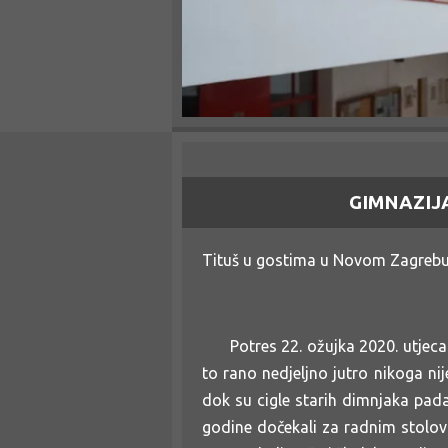
GIMNAZIJ
Tituš u gostima u Novom Zagreb
Potres 22. ožujka 2020. utjecao j
to rano nedjeljno jutro nikoga nij
dok su cigle starih dimnjaka padal
godine dočekali za radnim stolov