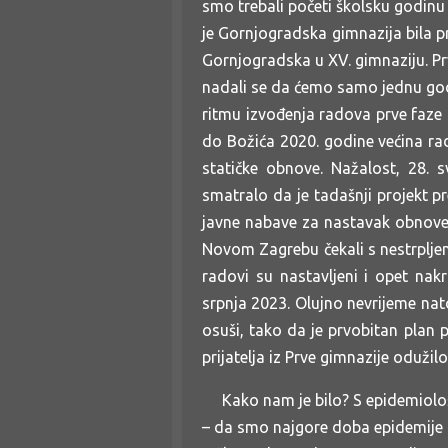
smo trebali početi školsku godinu
je Gornjogradska gimnazija bila pr
Gornjogradska u XV. gimnaziju. Pr
nadali se da ćemo samo jednu god
ritmu izvođenja radova prve faze 
do Božića 2020. godine većina rado
statičke obnove. Nažalost, 28. 
smatralo da je tadašnji projekt p
javne nabave za nastavak obnove 
Novom Zagrebu čekali s nestrpljen
radovi su nastavljeni i opet nak
srpnja 2023. Olujno nevrijeme nat
osuši, tako da je prvobitan pla
prijatelja iz Prve gimnazije odužil
Kako nam je bilo? S epidemiološkog
– da smo najgore doba epidemije p