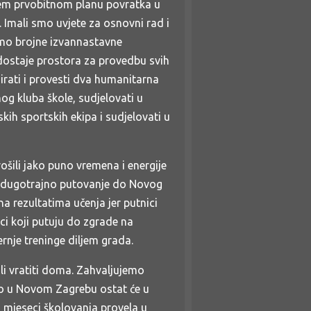
šem prvobitnom planu povratka u
. Imali smo uvjete za osnovni rad i
mamo brojne izvannastavne
edostaje prostora za provedbu svih
irati i provesti dva humanitarna
og kluba škole, sudjelovati u
kih sportskih ekipa i sudjelovati u
ošili jako puno vremena i energije
no dugotrajno putovanje do Novog
a rezultatima učenja jer putnici
i koji putuju do zgrade na
večernje treninge diljem grada.
i vratiti doma. Zahvaljujemo
no u Novom Zagrebu ostat će u
m mjeseci školovanja provela u