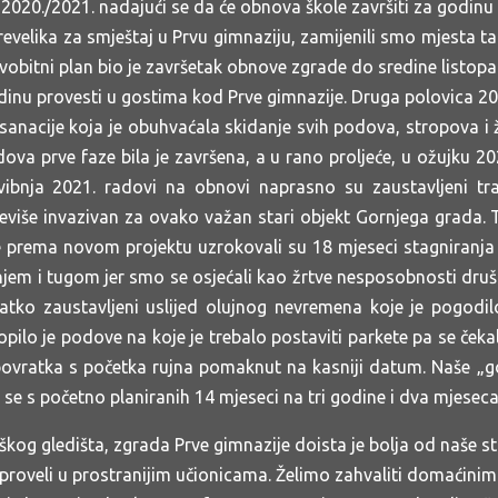
 2020./2021. nadajući se da će obnova škole završiti za godinu
evelika za smještaj u Prvu gimnaziju, zamijenili smo mjesta tak
vobitni plan bio je završetak obnove zgrade do sredine listopa
inu provesti u gostima kod Prve gimnazije. Druga polovica 20
sanacije koja je obuhvaćala skidanje svih podova, stropova i
va prve faze bila je završena, a u rano proljeće, u ožujku 202
svibnja 2021. radovi na obnovi naprasno su zaustavljeni tr
reviše invazivan za ovako važan stari objekt Gornjega grada. T
prema novom projektu uzrokovali su 18 mjeseci stagniranja 
jem i tugom jer smo se osjećali kao žrtve nesposobnosti društ
ratko zaustavljeni uslijed olujnog nevremena koje je pogodil
opilo je podove na koje je trebalo postaviti parkete pa se ček
n povratka s početka rujna pomaknut na kasniji datum. Naše 
o se s početno planiranih 14 mjeseci na tri godine i dva mjesec
 gledišta, zgrada Prve gimnazije doista je bolja od naše stare
roveli u prostranijim učionicama. Želimo zahvaliti domaćinima