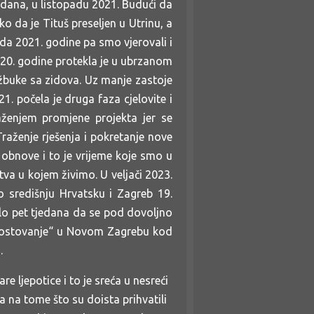
 dana, u listopadu 2021. Budući da
o da je Tituš preseljen u Utrinu, a
da 2021. godine pa smo vjerovali i
20. godine protekla je u ubrzanom
 žbuke sa zidova. Uz manje zastoje
1. počela je druga faza cjelovite i
aženjem promjene projekta jer se
raženje rješenja i pokretanje nove
obnove i to je vrijeme koje smo u
va u kojem živimo. U veljači 2023.
o središnju Hrvatsku i Zagreb 19.
alo pet tjedana da se pod dovoljno
„gostovanje“ u Novom Zagrebu kod
a.
 ljepotice i to je sreća u nesreći
 na tome što su doista prihvatili