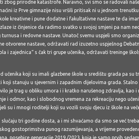
sti zbog prirodne katastrofe. Naravno, svi smo se radovali na
ćini iz Prve gimnazije nisu vršili pritisak ni u jednom trenutku
 škole kreativne i pune dodatne i fakultativne nastave te da i
oizlaze iz činjenice da radimo svatko u svojoj smjeni pa nam n
g turnusa i redovne nastave. Unatoč svemu uspjeli smo organiz
ane otvorene nastave, održavati rad izuzetno uspješnog Debatn
a i zajednica“ s čak tri grupe učenika, održavati treninge škols
 učenika koji su imali glazbene škole u središtu grada pa su tr
i koji stanuju u sjevernim i zapadnim dijelovima grada. Stal
o je trag u obliku umora i i kratko narušenog zdravlja, kao i n
e i odmor, kao i slobodnog vremena za rekreaciju nego učenic
li su i mnogi roditelji koji su vozili svoju djecu iz škole na 
učaju tri godine dosta, a i mi shvaćamo da smo se već trebal
ljskog gostoprimstva punog razumijevanja, a vrijeme provede
šana, posebice generacije 2019./2023. koja je samo prvih seda