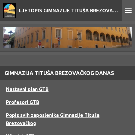
Skip
LJETOPIS GIMNAZIJE TITUŠA BREZOVAČKOG
to
main
content
GIMNAZIJA TITUŠA BREZOVAČKOG DANAS
Nastavni plan GTB
Profesori GTB
Popis svih zaposlenika Gimnazije Tituša
Brezovačkog