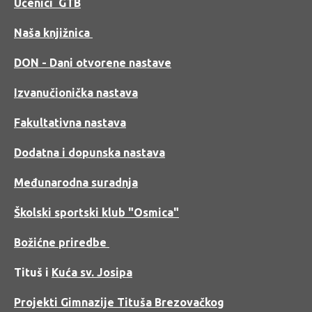
Učenici GTB
Naša knjižnica
DON
- Dani otvorene nastave
Izvanučionička nastava
Fakultativna nastava
Dodatna i dopunska nastava
Međunarodna suradnja
Školski sportski klub "Osmica"
Božićne priredbe
Tituš i
Kuća sv. Josipa
Projekti Gimnazije Tituša Brezovačkog