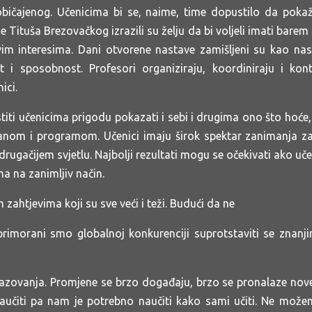
običajenog. Učenicima bi se, naime, time dopustilo da pokažu
je Tituša Brezovačkog izrazili su želju da bi voljeli imati bar
im interesima. Dani otvorene nastave zamišljeni su kao nast
t i sposobnost. Profesori organiziraju, koordiniraju i kon
ici.
i učenicima prigodu pokazati i sebi i drugima ono što hoće, z
nom i programom. Učenici imaju širok spektar zanimanja za 
ugačijem svjetlu. Najbolji rezultati mogu se očekivati ako uče
a na zanimljiv način.
zahtjevima koji su sve veći i teži. Budući da ne
 primorani smo globalnoj konkurenciji suprotstaviti se znanj
razovanja. Promjene se brzo događaju, brzo se pronalaze nove
naučiti pa nam je potrebno naučiti kako sami učiti. Ne može