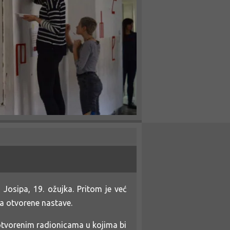
osipa, 19. ožujka. Pritom je već
ma otvorene nastave.
 otvorenim radionicama u kojima bi