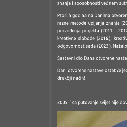
znanja i sposobnosti već nam sutra
Prošlih godina na Danima otvorene 
razne metode upijanja znanja (200
provođenja projekta (2011. i 201
kreativne slobode (2016.), krea
odgovornost sada (2023.). Nažalo
Sastavni dio Dana otvorene nastav
Dani otvorene nastave ostat će jed
drukčiji način!
2005. "Za putovanje svijet nije do