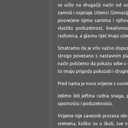
se učilo na drugačiji način od u
zamisli i osjećaje. Učenici Gimnazi
posvećene njima samima i njihov
vlastitu poduzetnost, kreativnos
radionica, a glavnu riječ imaju učen
Smatramo da je vrlo važno dopustit
strogo povezano s nastavnim pla
način potičemo da pokažu sebe u dr
to imaju prigodu pokazati i drugim
Pred nama je novo vrijeme s novim 
želimo biti jeftina radna snaga,
upornošću i poduzetnošću.
Vrijeme nije saveznik procesa ob
vremena, koliko su u školi, sve 