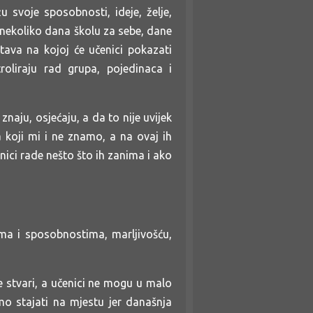
 svoje sposobnosti, ideje, želje,
em nekoliko dana školu za sebe, dane
ava na kojoj će učenici pokazati
troliraju rad grupa, pojedinaca i
naju, osjećaju, a da to nije uvijek
koji mi i ne znamo, a na ovaj ih
nici rade nešto što ih zanima i ako
ima i sposobnostima, marljivošću,
 stvari, a učenici ne mogu u malo
mo stajati na mjestu jer današnja