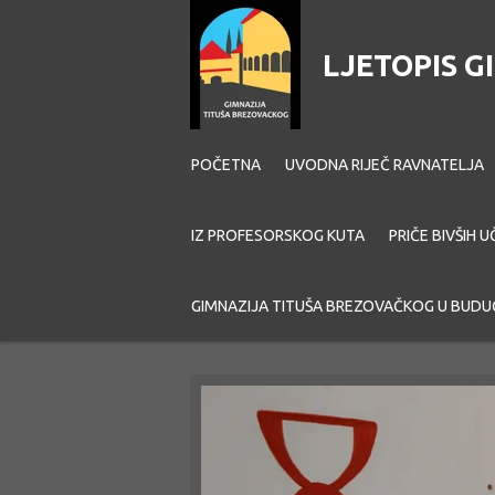
Skip
to
LJETOPIS 
main
content
POČETNA
UVODNA RIJEČ RAVNATELJA
IZ PROFESORSKOG KUTA
PRIČE BIVŠIH U
GIMNAZIJA TITUŠA BREZOVAČKOG U BUDU