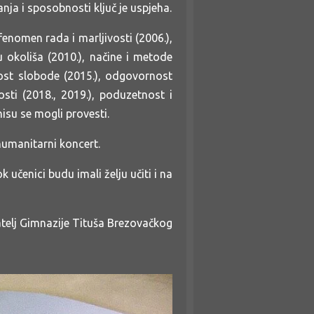
ja i sposobnosti ključ je uspjeha.
fenomen rada i marljivosti (2006.),
u okoliša (2010.), načine i metode
nost slobode (2015.), odgovornost
ti (2018., 2019.), poduzetnost i
isu se mogli provesti.
humanitarni koncert.
učenici budu imali želju učiti i na
atelj Gimnazije Tituša Brezovačkog