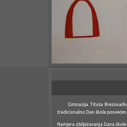
Gimnazija Tituša Brezovačkoga s
tradicionalno Dan škole posvećen
Namjera obilježavanja Dana škole 