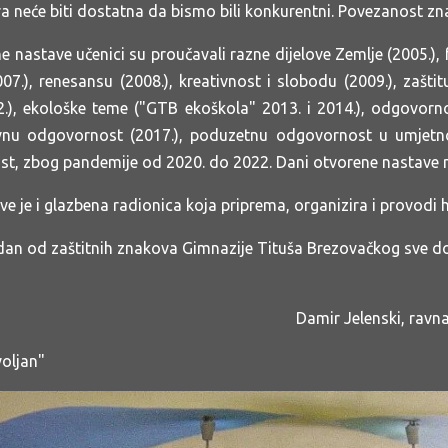
 neće biti dostatna da bismo bili konkurentni. Povezanost znan
nastave učenici su proučavali razne dijelove Zemlje (2005.), 
7.), renesansu (2008.), kreativnost i slobodu (2009.), zaštit
2.), ekološke teme ("GTB ekoškola" 2013. i 2014.), odgovor
tivnu odgovornost (2017.), poduzetnu odgovornost u umjetnos
st, zbog pandemije od 2020. do 2022. Dani otvorene nastave n
e je i glazbena radionica koja priprema, organizira i provodi 
an od zaštitnih znakova Gimnazije Tituša Brezovačkog sve dok 
Damir Jelenski, ravn
voljan"