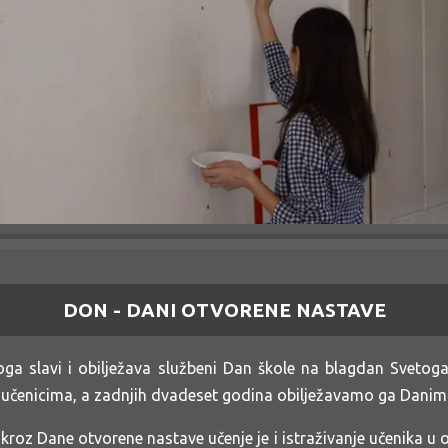
DON - DANI OTVORENE NASTAVE
lavi i obilježava službeni Dan škole na blagdan Svetoga J
 učenicima, a zadnjih dvadeset godina obilježavamo ga Dani
kroz Dane otvorene nastave učenje je i istraživanje učenika u